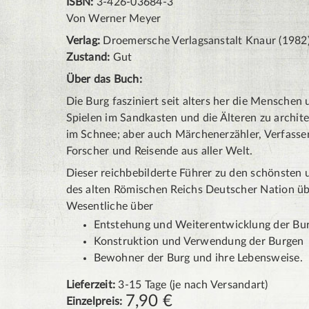
ISBN:
3-426-03684-3
Von Werner Meyer
Verlag:
Droemersche Verlagsanstalt Knaur (1982
Zustand:
Gut
Über das Buch:
Die Burg fasziniert seit alters her die Menschen 
Spielen im Sandkasten und die Älteren zu arch
im Schnee; aber auch Märchenerzähler, Verfasse
Forscher und Reisende aus aller Welt.
Dieser reichbebilderte Führer zu den schönsten
des alten Römischen Reichs Deutscher Nation übe
Wesentliche über
Entstehung und Weiterentwicklung der Bur
Konstruktion und Verwendung der Burgen
Bewohner der Burg und ihre Lebensweise.
Lieferzeit:
3-15 Tage (je nach Versandart)
7,90
€
Einzelpreis: