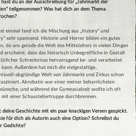
hast du an der Ausschreibung für „Jahrmarkt der
ien“ teilgenommen? Was hat dich an dem Thema
rochen?
t einmal fand ich die Mischung aus „history“ und
y“ sehr spannend. Historie und Horror bilden ein gutes
, da uns gerade die Welt des Mittelalters in vielen Dingen
d erscheint, dass das historisch Unbegreifliche in Gestalt
ürlicher Schrecknisse hervorragend be- und verarbeitet
kann. Außerdem hat mich die vielgestaltige,
nisvoll-abgründige Welt von Jahrmarkt und Zirkus schon
asziniert. Akrobatin war einer meiner beharrlichsten
wünsche, und während der Gymnasialzeit wollte ich oft
h mit einer Schaustellertruppe durchbrennen.
 deine Geschichte mit ein paar knackigen Versen gespickt.
sie für dich als Autorin auch eine Option? Schreibst du
er Gedichte?