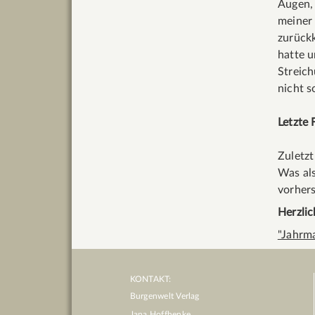
Augen, 
meiner 
zurückk
hatte u
Streich
nicht 
Letzte 
Zuletzt
Was als
vorher
Herzli
"Jahrm
KONTAKT:
Burgenwelt Verlag
Jana Hoffhenke