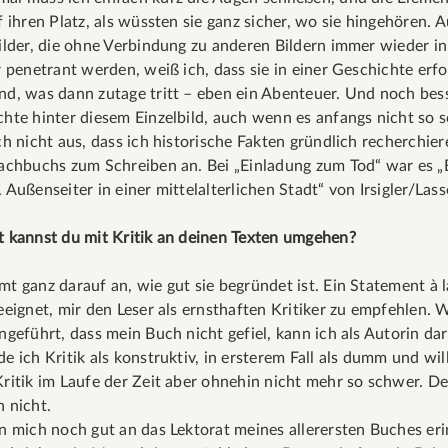
f ihren Platz, als wüssten sie ganz sicher, wo sie hingehören. 
ilder, die ohne Verbindung zu anderen Bildern immer wieder i
r penetrant werden, weiß ich, dass sie in einer Geschichte erf
d, was dann zutage tritt – eben ein Abenteuer. Und noch bess
hte hinter diesem Einzelbild, auch wenn es anfangs nicht so s
ch nicht aus, dass ich historische Fakten gründlich recherchier
achbuchs zum Schreiben an. Bei „Einladung zum Tod“ war es „
 Außenseiter in einer mittelalterlichen Stadt“ von Irsigler/Lass
 kannst du mit Kritik an deinen Texten umgehen?
t ganz darauf an, wie gut sie begründet ist. Ein Statement à l
eeignet, mir den Leser als ernsthaften Kritiker zu empfehlen.
ngeführt, dass mein Buch nicht gefiel, kann ich als Autorin dara
e ich Kritik als konstruktiv, in ersterem Fall als dumm und wil
ritik im Laufe der Zeit aber ohnehin nicht mehr so schwer. D
 nicht.
n mich noch gut an das Lektorat meines allerersten Buches erin