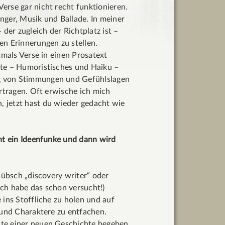
erse gar nicht recht funktionieren.
nger, Musik und Ballade. In meiner
der zugleich der Richtplatz ist –
en Erinnerungen zu stellen.
tmals Verse in einen Prosatext
hte – Humoristisches und Haiku –
g von Stimmungen und Gefühlslagen
ertragen. Oft erwische ich mich
 jetzt hast du wieder gedacht wie
cht ein Ideenfunke und dann wird
hübsch „discovery writer“ oder
 ich habe das schon versucht!)
 ins Stoffliche zu holen und auf
 und Charaktere zu entfachen.
nte einer neuen Geschichte begeben