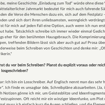
ube, meine Geschichte „Einladung zum Tod“ würde ohne diese V
ttelalterlicher Jahrmarkt bedeutet für mich auch fahrende Sä
aden die Verse die Menschen dazu ein, sich auf dem Festplatz – 
nden und sich dort ihren unliebsamsten, wenngleich verdrängt
ist für mich auf jeden Fall eine Option, auch wenn ich nun ers
ut habe. Tatsächlich schreibe ich immer wieder einmal Gedic
ings eher für den berühmten Hausgebrauch. Die Komprimierun
pen, treffenden Bildern lässt sich aber auch gut auf Prosa üb
derweise beim Schreiben von Geschichten und denke mir: „Oh,
ikerin.“
st du vor beim Schreiben? Planst du explizit voraus oder rei
 losgeschrieben?
ar: Ich bin ein Losschreiber. Auf Englisch nennt man das sehr 
r“. Ich finde es unsagbar öde, Schreibpläne abzuarbeiten. (Ja,
ch Notizen gönne ich mir, um Geistesblitze und Ideenfragmente
festzupinnen. Oft reicht mir ein winziger Ideenfunke, um Plot
al muss ich einfach kurz die Augen schließen, und die Eleme