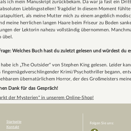
als ich mein Manuskript zurückbekam. Da war ja fast ein Dritt
absoluten Lieblingsstellen! Tragödie! In diesem Moment fühlte
atapultiert, als meine Mutter mich zu einem angeblich modis
nd meine herrlichen langen Haare beim Friseur zu Boden sanke
ungen der Lektorin nahezu vollständig übernommen. Manchmal 
so übel.
Frage: Welches Buch hast du zuletzt gelesen und würdest du 
 habe ich „The Outsider“ von Stephen King gelesen. Leider ka
 fingernägelverschlingender Krimi/Psychothriller begann, ent
sehbarem übernatürlichem Horror, der des Großmeisters meine
chen Dank für das Gespräch!
arkt der Mysterien" in unserem Online-Shop!
Startseite
Folgen Sie uns:
Kontakt