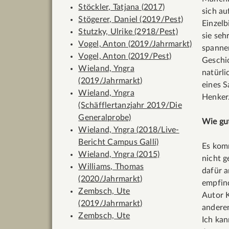
Stöckler, Tatjana (2017)
sich au
Stögerer, Daniel (2019/Pest)
Einzelb
Stutzky, Ulrike (2918/Pest)
sie seh
Vogel, Anton (2019/Jahrmarkt)
spannen
Vogel, Anton (2019/Pest)
Geschic
Wieland, Yngra
natürli
(2019/Jahrmarkt)
eines S
Wieland, Yngra
Henker.
(Schäfflertanzjahr 2019/Die
Generalprobe)
Wie gut
Wieland, Yngra (2018/Live-
Bericht Campus Galli)
Es komm
Wieland, Yngra (2015)
nicht g
Williams, Thomas
dafür a
(2020/Jahrmarkt)
empfind
Zembsch, Ute
Autor K
(2019/Jahrmarkt)
anderen
Zembsch, Ute
Ich kan