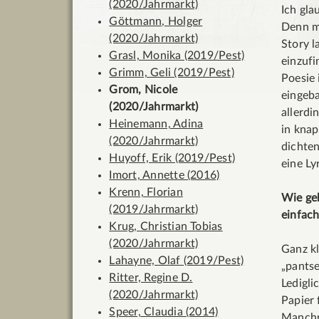
(2020/Jahrmarkt)
Ich gla
Göttmann, Holger
Denn mi
(2020/Jahrmarkt)
Story l
Grasl, Monika (2019/Pest)
einzufi
Grimm, Geli (2019/Pest)
Poesie 
Grom, Nicole
eingeba
(2020/Jahrmarkt)
allerd
Heinemann, Adina
in knap
(2020/Jahrmarkt)
dichten
Huyoff, Erik (2019/Pest)
eine Lyr
Imort, Annette (2016)
Krenn, Florian
Wie geh
(2019/Jahrmarkt)
einfach
Krug, Christian Tobias
(2020/Jahrmarkt)
Ganz kl
Lahayne, Olaf (2019/Pest)
„pantse
Ritter, Regine D.
Ledigli
(2020/Jahrmarkt)
Papier 
Speer, Claudia (2014)
Manchm