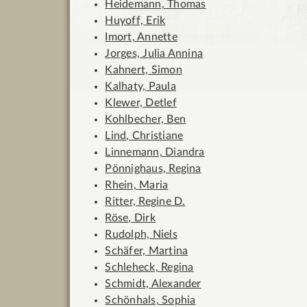
Heidemann, Thomas
Huyoff, Erik
Imort, Annette
Jorges, Julia Annina
Kahnert, Simon
Kalhaty, Paula
Klewer, Detlef
Kohlbecher, Ben
Lind, Christiane
Linnemann, Diandra
Pönnighaus, Regina
Rhein, Maria
Ritter, Regine D.
Röse, Dirk
Rudolph, Niels
Schäfer, Martina
Schleheck, Regina
Schmidt, Alexander
Schönhals, Sophia