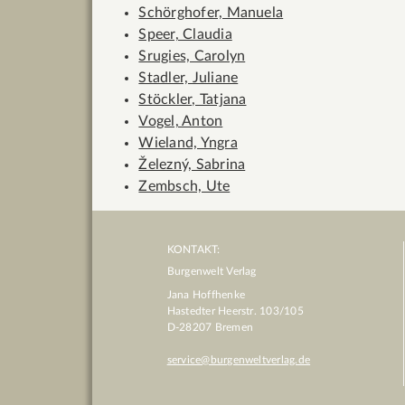
Schörghofer, Manuela
Speer, Claudia
Srugies, Carolyn
Stadler, Juliane
Stöckler, Tatjana
Vogel, Anton
Wieland, Yngra
Železný, Sabrina
Zembsch, Ute
KONTAKT:
Burgenwelt Verlag
Jana Hoffhenke
Hastedter Heerstr. 103/105
D
-
28207
Bremen
service@burgenweltverlag.de