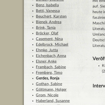
mit ein
Benz, Isabella
auf. Si
Betti, Vanessa
heute i
Beuchert, Karsten
faszin
Bienek, Andrea
Maschi
Brink, Tanja
Literat
Bröcker, Olaf
Umland:
Casement, Nina
Deutsc
Edelbrock, Michael
Literat
Ehmke, Jutta
Eichenbach, Anna
Veröf
Elsner, Anke
K
Frambach, Sabine
(
Fremberg, Timo
Gerdes, Ronja
Gothan, Sabine
Inter
Göttmann, Holger
Grom, Nicole
Haberland, Susanne